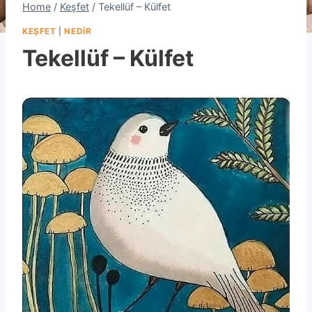
Home
/
Keşfet
/
Tekellüf – Külfet
KEŞFET
|
NEDIR
Tekellüf – Külfet