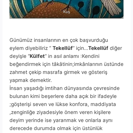
Kuş
Günümüz insanlarının en çok başvurduğu
eylem diyebiliriz ”
Tekellüf
” için…
Tekellüf
diğer
deyişle “
Külfet
” in asıl anlamı :Kendini
beğendirmek için tâkâtinin;imkânlarının üstünde
zahmet çekip masrafa girmek ve gösteriş
yapmak demektir.
İnsan yaşadığı imtihan dünyasında çevresinde
bulunan kimi beşerlere daha açık bir ifadeyle
;göşterişi seven ve lükse konfora, maddiyata
,zenginliğe ziyadesiyle önem veren kişilere
deyim yerinde ise yaranmak ve onlarla aynı
derecede durumda olmak için üstünlük