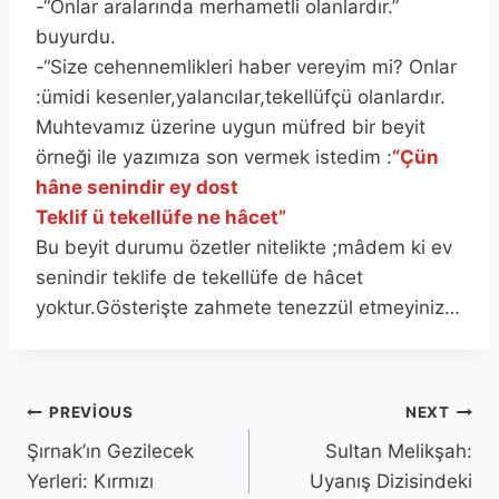
-“Onlar aralarında merhametli olanlardır.”
buyurdu.
-“Size cehennemlikleri haber vereyim mi? Onlar
:ümidi kesenler,yalancılar,tekellüfçü olanlardır.
Muhtevamız üzerine uygun müfred bir beyit
örneği ile yazımıza son vermek istedim :
“Çün
hâne senindir ey dost
Teklif ü tekellüfe ne hâcet”
Bu beyit durumu özetler nitelikte ;mâdem ki ev
senindir teklife de tekellüfe de hâcet
yoktur.Gösterişte zahmete tenezzül etmeyiniz…
Yazı
PREVIOUS
NEXT
Şırnak’ın Gezilecek
Sultan Melikşah:
gezinmesi
Yerleri: Kırmızı
Uyanış Dizisindeki