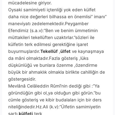
mücadelesine giriyor.
Oysaki samimiyeti içtenliği yok eden külfet
daha nice değerleri bilhassa en önemlisi” imanı”
maneviyatı zedelemektedir.Peygamber
Efendimiz (s.a.v):”Ben ve benim ümmetimin
müttakileri tekellüften uzaktırlar.”sözleri ile
külfetin terk edilmesi gerektiğine işaret
buyurmuşlardır.
Tekellüf
,
ülfet
ve kaynaşmaya
da mâni olmaktadır.Fazla gösteriş ,lüks
düşkünlüğü ve bunlara özenme ,özendirme
büyük bir ahmaklık olmakla birlikte cahilliğin de
göstergesidir.
Mevlânâ Celâleddin Rûmî’nin dediği gibi :”Ya
göründüğün gibi ol,ya olduğun gibi görün.”bu
cümle gösteriş ve kibir budalaları için bir ders
niteliğindedir.Hz.Ali (k.v):”Ülfetin samimiyetin
şartı,
külfeti
terk