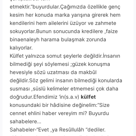
etmektir.”buyurdular.Çağımızda özellikle genç
kesim her konuda marka yarışına girerek hem
kendilerini hem ailelerini üzüyor ve zahmete
sokuyorlar.Bunun sonucunda kredilere ,faize
binaenaleyh harama bulaşmak zorunda
kalıyorlar.
Külfet yalnızca somut şeylerle değildir.İnsanın
bilmediği şeyi söylemesi ;güzek konuşma
hevesiyle sözü uzatması da makbûl
değildir.Söz gelimi insanın bilmediği konularda
susması ,süslü kelimeler etmemesi çok daha
doğrudur.Efendimiz ‘in(s.a.v)
külfet
konusundaki bir hâdisine değinelim:”Size
cennet ehlini haber vereyim mi? Buyurdu
sahabelere…
Sahabeler-“Evet ,ya Resûllulâh “dediler.