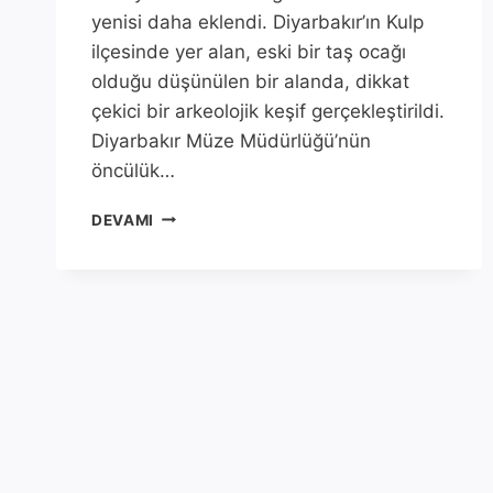
yenisi daha eklendi. Diyarbakır’ın Kulp
ilçesinde yer alan, eski bir taş ocağı
olduğu düşünülen bir alanda, dikkat
çekici bir arkeolojik keşif gerçekleştirildi.
Diyarbakır Müze Müdürlüğü’nün
öncülük…
DIYARBAKIR’IN
DEVAMI
KULP
İLÇESI’NDE
TARIHI
BIR
KEŞIF:
ESKI
BIR
TAŞ
OCAĞINDAN
ÇIKAN
SIRLAR