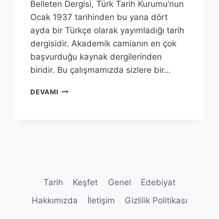
Belleten Dergisi, Türk Tarih Kurumu’nun
Ocak 1937 tarihinden bu yana dört
ayda bir Türkçe olarak yayımladığı tarih
dergisidir. Akademik camianın en çok
başvurduğu kaynak dergilerinden
biridir. Bu çalışmamızda sizlere bir…
BELLETEN:
DEVAMI
TÜRK
TARIH
KURUMU’NUN
ÇIKARDIĞI
EŞSIZ
DERGI
Tarih
Keşfet
Genel
Edebiyat
Hakkımızda
İletişim
Gizlilik Politikası