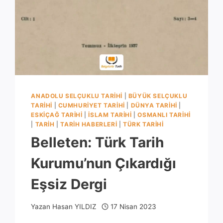
ANADOLU SELÇUKLU TARIHI
|
BÜYÜK SELÇUKLU
TARIHI
|
CUMHURIYET TARIHI
|
DÜNYA TARIHI
|
ESKIÇAĞ TARIHI
|
İSLAM TARIHI
|
OSMANLI TARIHI
|
TARIH
|
TARIH HABERLERI
|
TÜRK TARIHI
Belleten: Türk Tarih
Kurumu’nun Çıkardığı
Eşsiz Dergi
Yazan
Hasan YILDIZ
17 Nisan 2023