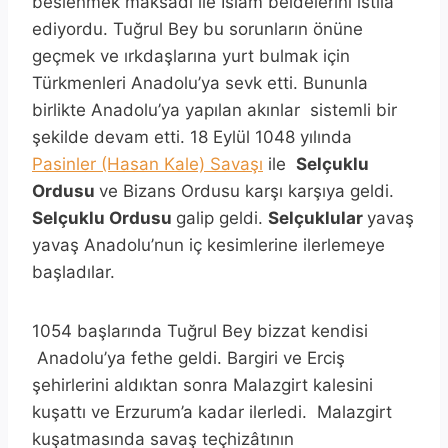
beslenmek maksadı ile İslam beldelerini istilâ
ediyordu. Tuğrul Bey bu sorunların önüne
geçmek ve ırkdaşlarına yurt bulmak için
Türkmenleri Anadolu’ya sevk etti. Bununla
birlikte Anadolu’ya yapılan akınlar sistemli bir
şekilde devam etti. 18 Eylül 1048 yılında
Pasinler (Hasan Kale) Savaşı
ile
Selçuklu
Ordusu
ve Bizans Ordusu karşı karşıya geldi.
Selçuklu Ordusu
galip geldi.
Selçuklular
yavaş
yavaş Anadolu’nun iç kesimlerine ilerlemeye
başladılar.
1054 başlarında Tuğrul Bey bizzat kendisi
Anadolu’ya fethe geldi. Bargiri ve Erciş
şehirlerini aldıktan sonra Malazgirt kalesini
kuşattı ve Erzurum’a kadar ilerledi. Malazgirt
kuşatmasında savaş teçhizâtının