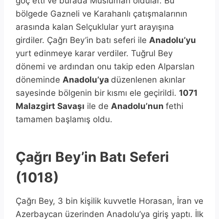
göç etti ve burada Müslüman oldular. Bu
bölgede Gazneli ve Karahanlı çatışmalarının
arasında kalan Selçuklular yurt arayışına
girdiler. Çağrı Bey’in batı seferi ile
Anadolu’yu
yurt edinmeye karar verdiler. Tuğrul Bey
dönemi ve ardından onu takip eden Alparslan
döneminde
Anadolu’ya
düzenlenen akınlar
sayesinde bölgenin bir kısmı ele geçirildi.
1071
Malazgirt Savaşı
ile de
Anadolu’nun
fethi
tamamen başlamış oldu.
Çağrı Bey’in Batı Seferi
(1018)
Çağrı Bey, 3 bin kişilik kuvvetle Horasan, İran ve
Azerbaycan üzerinden Anadolu’ya giriş yaptı. İlk