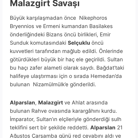
Malazgirt Savaşı
Büyük karşılaşmadan önce Nikephoros
Bryennios ve Ermeni kumandan Basilakes
önderliğindeki Bizans öncü birlikleri, Emir
Sunduk komutasındaki
Selçuklu
öncü
kuvvetleri tarafından mağlub edildi. Önlerinde
götürdükleri büyük bir haç ele geçirildi. Sultan
bu haçı zafer alameti olarak saydı. Bağdat’taki
halifeye ulaştırması için o sırada Hemedan’da
bulunan Nizamülmülk’e gönderildi.
Alparslan
,
Malazgirt
ve Ahlat arasında
bulunan Rahve ovasında karargâhını kurdu.
İmparator, Sultan’ın elçileriyle gönderdiği sulh
teklifini sert bir şekilde reddetti.
Alparslan
21
Ağustos Çarşamba günü red cevabını aldı ve