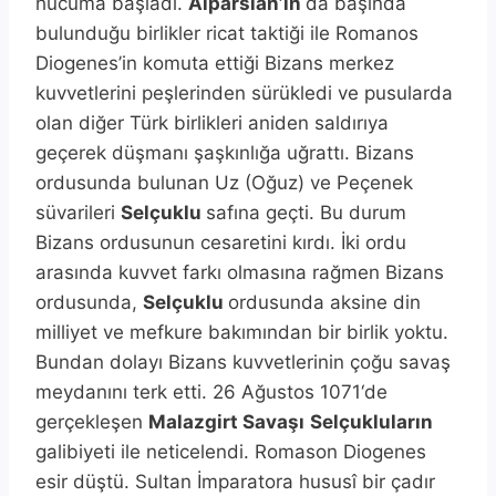
hücuma başladı.
Alparslan’ın
da başında
bulunduğu birlikler ricat taktiği ile Romanos
Diogenes’in komuta ettiği Bizans merkez
kuvvetlerini peşlerinden sürükledi ve pusularda
olan diğer Türk birlikleri aniden saldırıya
geçerek düşmanı şaşkınlığa uğrattı. Bizans
ordusunda bulunan Uz (Oğuz) ve Peçenek
süvarileri
Selçuklu
safına geçti. Bu durum
Bizans ordusunun cesaretini kırdı. İki ordu
arasında kuvvet farkı olmasına rağmen Bizans
ordusunda,
Selçuklu
ordusunda aksine din
milliyet ve mefkure bakımından bir birlik yoktu.
Bundan dolayı Bizans kuvvetlerinin çoğu savaş
meydanını terk etti. 26 Ağustos 1071‘de
gerçekleşen
Malazgirt Savaşı
Selçukluların
galibiyeti ile neticelendi. Romason Diogenes
esir düştü. Sultan İmparatora hususî bir çadır