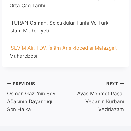
Orta Çağ Tarihi
TURAN Osman, Selçuklular Tarihi Ve Türk-
İslam Medeniyeti
SEVİM Ali, TDV. İslâm Ansiklopedisi Malazgirt
Muharebesi
Yazı
PREVIOUS
NEXT
Osman Gazi ‘nin Soy
Ayas Mehmet Paşa:
gezinmesi
Ağacının Dayandığı
Vebanın Kurbanı
Son Halka
Veziriazam