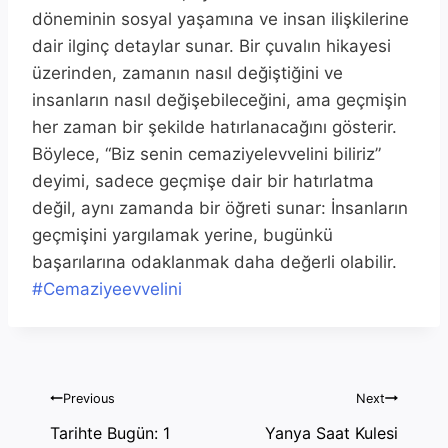
döneminin sosyal yaşamına ve insan ilişkilerine
dair ilginç detaylar sunar. Bir çuvalın hikayesi
üzerinden, zamanın nasıl değiştiğini ve
insanların nasıl değişebileceğini, ama geçmişin
her zaman bir şekilde hatırlanacağını gösterir.
Böylece, “Biz senin cemaziyelevvelini biliriz”
deyimi, sadece geçmişe dair bir hatırlatma
değil, aynı zamanda bir öğreti sunar: İnsanların
geçmişini yargılamak yerine, bugünkü
başarılarına odaklanmak daha değerli olabilir.
Post
#
Cemaziyeevvelini
Tags:
Yazı
Previous
Next
gezinmesi
Tarihte Bugün: 1
Yanya Saat Kulesi