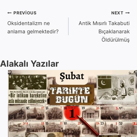
Yazı
PREVIOUS
NEXT
Oksidentalizm ne
Antik Mısırlı Takabuti
gezinmesi
anlama gelmektedir?
Bıçaklanarak
Öldürülmüş
Alakalı Yazılar