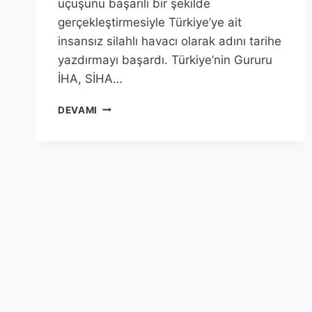
uçuşunu başarılı bir şekilde
gerçekleştirmesiyle Türkiye’ye ait
insansız silahlı havacı olarak adını tarihe
yazdırmayı başardı. Türkiye’nin Gururu
İHA, SİHA…
BAYRAKTAR
DEVAMI
TB2
HAVA
ARAÇLARININ
TARIHE
GEÇMESI