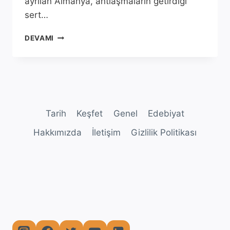
ayrılan Almanya, antlaşmaların getirdiği
sert…
DUNKERQUE
DEVAMI
MUHAREBESI
‘’MUCIZEVI
KURTULUŞ’’
Tarih
Keşfet
Genel
Edebiyat
Hakkımızda
İletişim
Gizlilik Politikası