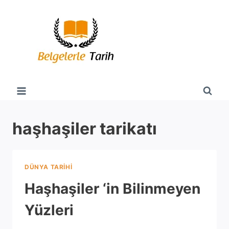
Skip
to
content
haşhaşiler tarikatı
DÜNYA TARIHI
Haşhaşiler ‘in Bilinmeyen
Yüzleri