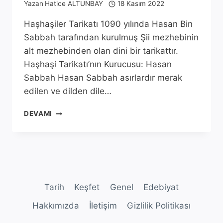
Yazan
Hatice ALTUNBAY
18 Kasım 2022
Haşhaşiler Tarikatı 1090 yılında Hasan Bin
Sabbah tarafından kurulmuş Şii mezhebinin
alt mezhebinden olan dini bir tarikattır.
Haşhaşi Tarikatı’nın Kurucusu: Hasan
Sabbah Hasan Sabbah asırlardır merak
edilen ve dilden dile…
HAŞHAŞILER
DEVAMI
‘IN
BILINMEYEN
YÜZLERI
Tarih
Keşfet
Genel
Edebiyat
Hakkımızda
İletişim
Gizlilik Politikası