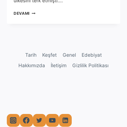
ülkesini terk etmişti….
VAHDETTIN
DEVAMI
İNGILTERE’YE
SIĞINMAK
İSTEMIŞ
MIYDI?
Tarih
Keşfet
Genel
Edebiyat
Hakkımızda
İletişim
Gizlilik Politikası