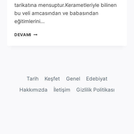
tarikatına mensuptur.Kerametleriyle bilinen
bu veli amcasından ve babasından
eğitimlerini…
ŞEYH
DEVAMI
AHMET
KUSEYRI
TÜRBESI
ÜZERINE
DERLEME
ÇALIŞMASI
Tarih
Keşfet
Genel
Edebiyat
Hakkımızda
İletişim
Gizlilik Politikası