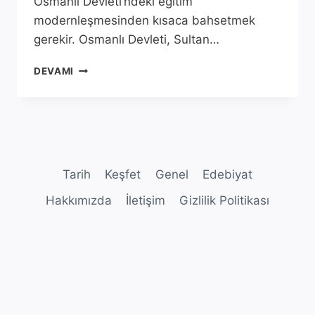
Osmanlı Devleti’ndeki eğitim
modernleşmesinden kısaca bahsetmek
gerekir. Osmanlı Devleti, Sultan…
HALKALI
DEVAMI
ZIRAAT
MEKTEBI
TARIHI
VE
ÖNEMI
Tarih
Keşfet
Genel
Edebiyat
Hakkımızda
İletişim
Gizlilik Politikası