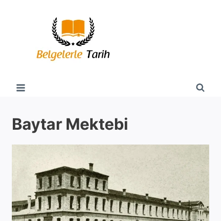
Skip
to
content
Baytar Mektebi