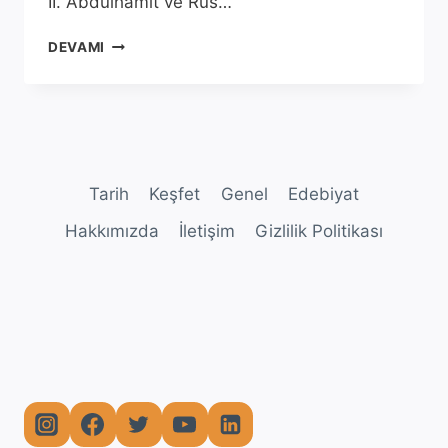
II. Abdülhamit ve Rus…
SAVAŞ
DEVAMI
MEYDANINDA
BIR
KADIN:
NENE
HATUN
Tarih
Keşfet
Genel
Edebiyat
Hakkımızda
İletişim
Gizlilik Politikası