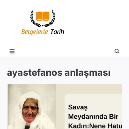
Skip
to
content
ayastefanos anlaşması