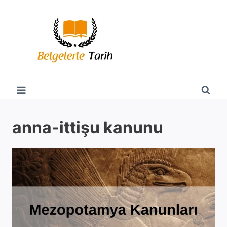
Skip
to
content
anna-ittişu kanunu