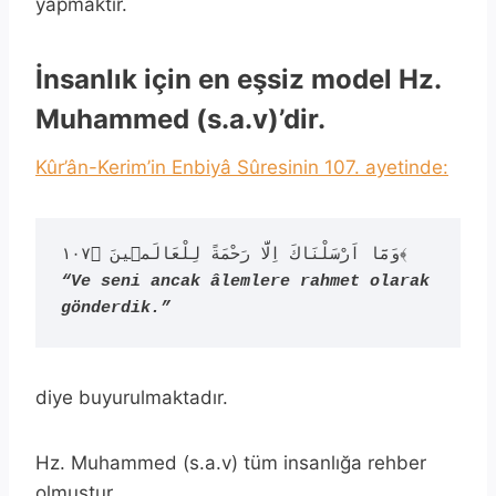
yapmaktır.
İnsanlık için en eşsiz model Hz.
Muhammed (s.a.v)’dir.
Kûr’ân-Kerim’in Enbiyâ Sûresinin 107. ayetinde:
“Ve seni ancak âlemlere rahmet olarak 
gönderdik.”
diye buyurulmaktadır.
Hz. Muhammed (s.a.v) tüm insanlığa rehber
olmuştur.