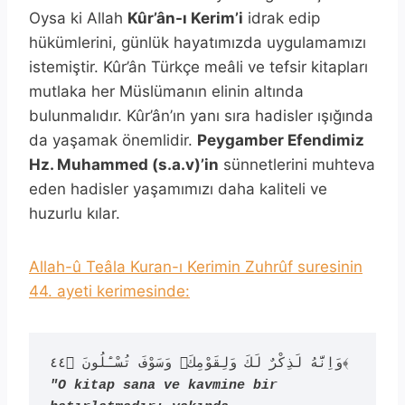
Oysa ki Allah
Kûr’ân-ı Kerim’i
idrak edip
hükümlerini, günlük hayatımızda uygulamamızı
istemiştir. Kûr’ân Türkçe meâli ve tefsir kitapları
mutlaka her Müslümanın elinin altında
bulunmalıdır. Kûr’ân’ın yanı sıra hadisler ışığında
da yaşamak önemlidir.
Peygamber Efendimiz
Hz. Muhammed (s.a.v)’in
sünnetlerini muhteva
eden hadisler yaşamımızı daha kaliteli ve
huzurlu kılar.
Allah-û Teâla Kuran-ı Kerimin Zuhrûf suresinin
44. ayeti kerimesinde:
"O kitap sana ve kavmine bir 