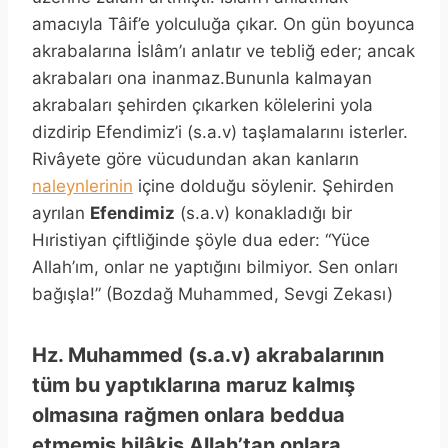
amacıyla Tâif’e yolculuğa çıkar. On gün boyunca
akrabalarına İslâm’ı anlatır ve tebliğ eder; ancak
akrabaları ona inanmaz.Bununla kalmayan
akrabaları şehirden çıkarken kölelerini yola
dizdirip Efendimiz’i (s.a.v) taşlamalarını isterler.
Rivâyete göre vücudundan akan kanların
naleynlerinin
içine dolduğu söylenir. Şehirden
ayrılan
Efendimiz
(s.a.v) konakladığı bir
Hıristiyan çiftliğinde şöyle dua eder: “Yüce
Allah’ım, onlar ne yaptığını bilmiyor. Sen onları
bağışla!” (Bozdağ Muhammed, Sevgi Zekası)
Hz. Muhammed (s.a.v) akrabalarının
tüm bu yaptıklarına maruz kalmış
olmasına rağmen onlara beddua
etmemiş bilâkis Allah’tan onlara