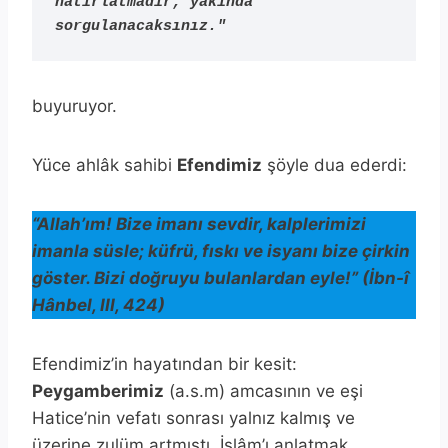
hatırlatmadır; yakında 
sorgulanacaksınız."
buyuruyor.
Yüce ahlâk sahibi
Efendimiz
şöyle dua ederdi:
“Allah’ım! Bize imanı sevdir, kalplerimizi
imanla süsle; küfrü, fıskı ve isyanı bize çirkin
göster. Bizi doğruyu bulanlardan eyle!” (İbn-î
Hânbel, III, 424)
Efendimiz’in hayatından bir kesit:
Peygamberimiz
(a.s.m) amcasının ve eşi
Hatice’nin vefatı sonrası yalnız kalmış ve
üzerine zulüm artmıştı. İslâm’ı anlatmak