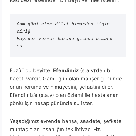
Kadidesi” eserinden bir beyit vermek isterim:
Gam güni etme dîl-i bimarden tîgin 
dirîğ 

Hayrdur vermek karanu gicede bimâre 
su
Fuzûlî bu beyitte:
Efendimiz
(s.a.v)’den bir
haceti vardır. Gamlı gün olan mahşer gününde
onun koruma ve himayesini, şefaatini diler.
Efendimiz’e (s.a.v) olan özlemi ile hastalanan
gönlü için hesap gününde su ister.
Yaşadığımız evrende barışa, saadete, şefkate
muhtaç olan insanlığın tek ihtiyacı
Hz.