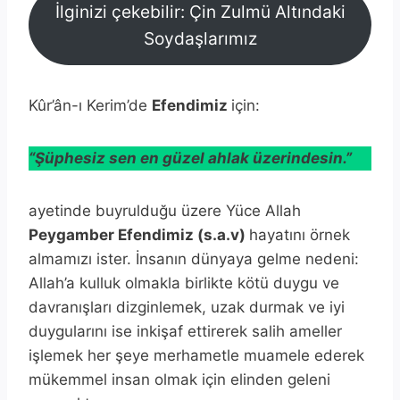
İlginizi çekebilir: Çin Zulmü Altındaki
Soydaşlarımız
Kûr’ân-ı Kerim’de
Efendimiz
için:
“Şüphesiz sen en güzel ahlak üzerindesin.”
ayetinde buyrulduğu üzere Yüce Allah
Peygamber Efendimiz (s.a.v)
hayatını örnek
almamızı ister. İnsanın dünyaya gelme nedeni:
Allah’a kulluk olmakla birlikte kötü duygu ve
davranışları dizginlemek, uzak durmak ve iyi
duygularını ise inkişaf ettirerek salih ameller
işlemek her şeye merhametle muamele ederek
mükemmel insan olmak için elinden geleni