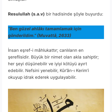
Resulullah (s.a.v)
bir hadisinde şöyle buyurdu:
“Ben güzel ahlâkı tamamlamak için
gönderildim.” (Muvattâ, 2633)
İnsan eşref-i mâhlukattır; canlıların en
şereflisidir. Büyük bir nimet olan akla sahiptir;
her şeyi düşünebilir ve iyiyi kötüyü ayırt
edebilir. Nefsini yenebilir, Kûr’ân-ı Kerim’i
okuyup idrak ederek uygulayabilir.