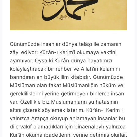
Günümüzde insanlar dünya telâşı ile zamanını
zâyi ediyor; Kûr’ân-ı Kerim’i okumaya vaktini
ayırmıyor. Oysa ki Kûr’ân dünya hayatımızı
kolaylaştıracak bir rehber ve Allah’ın kelamını
barındıran en büyük ilim kitabıdır. Günümüzde
Müslüman olan fakat Müslümanlığın hüküm ve
gerekliliklerini yerine getirmeyen binlerce insan
var. Özellikle biz Müslümanların şu hatasının
altını çizerek söylemek isterim. Kûr’ân-ı Kerim ‘i
yalnızca Arapça okuyup anlamayan insanlar bu
dile vakıf olamadıkları için binaenaleyh yalnızca
Kûr’ân okuma ibadetlerini yerine getirmiş olurlar.