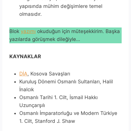
yapısında mühim değişimlere temel
olmasıdır.
Blok
yazımı
okuduğun için müteşekkirim. Başka
yazılarda görüşmek dileğiyle…
KAYNAKLAR
DİA
, Kosova Savaşları
Kuruluş Dönemi Osmanlı Sultanları, Halil
İnalcık
Osmanlı Tarihi 1. Cilt, İsmail Hakkı
Uzunçarşılı
Osmanlı İmparatorluğu ve Modern Türkiye
1. Cilt, Stanford J. Shaw